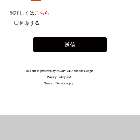
※詳しくは
こちら
同意する
This site is protected by reCAPTCHA and the Google
Privacy Policy
and
Terms of Service
apply.