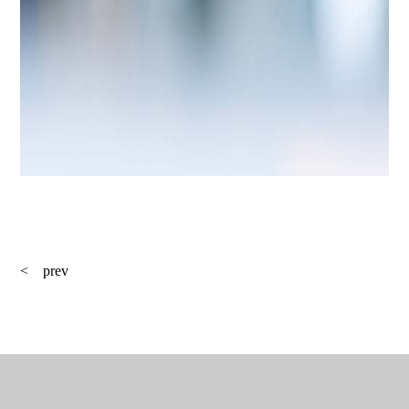
< prev