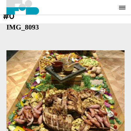
#0
IMG_8093