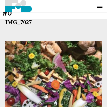
#0
IMG_7027