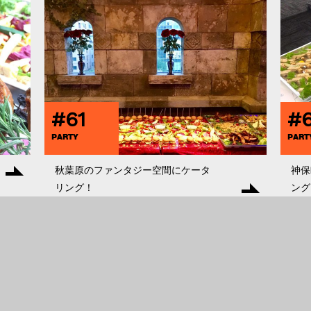
#61
#
PARTY
PART
秋葉原のファンタジー空間にケータ
神保
リング！
ング