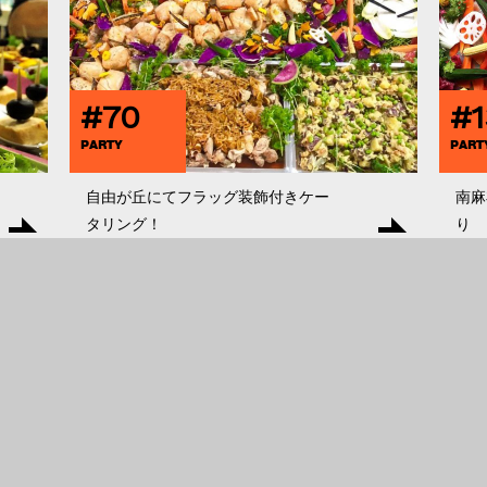
#70
#1
PARTY
PART
自由が丘にてフラッグ装飾付きケー
南麻
タリング！
り