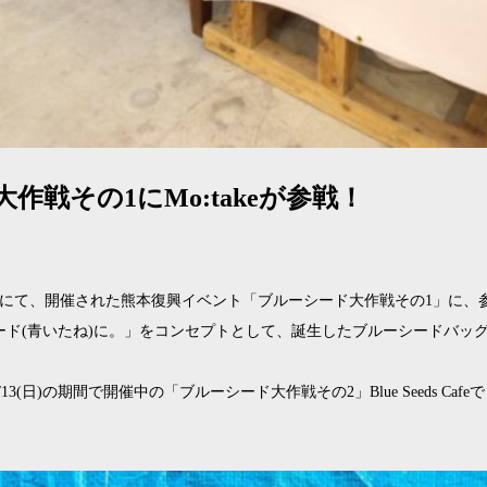
作戦その1にMo:takeが参戦！
業準備室にて、開催された熊本復興イベント「ブルーシード大作戦その1」に
ード(青いたね)に。」をコンセプトとして、誕生したブルーシードバッ
)~11/13(日)の期間で開催中の「ブルーシード大作戦その2」Blue Seeds 