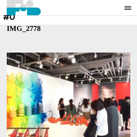
#0
IMG_2778