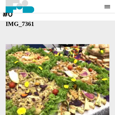
#0
IMG_7361