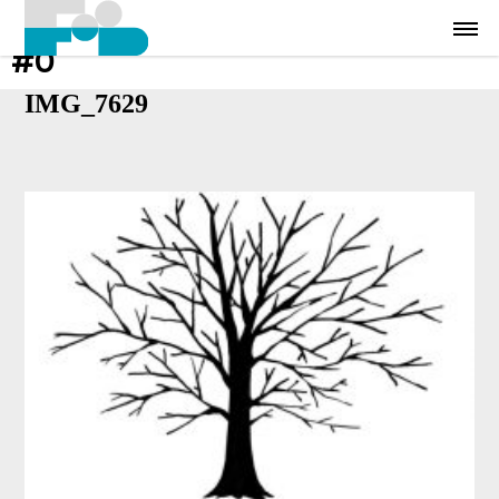
#0
IMG_7629