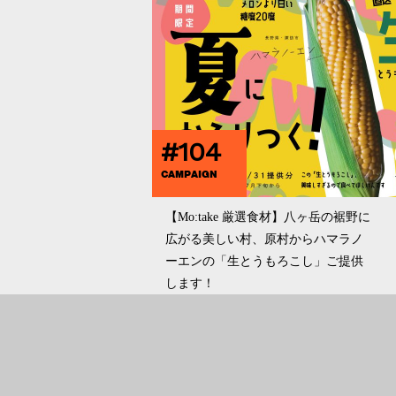
#104
CAMPAIGN
【Mo:take 厳選食材】八ヶ岳の裾野に
広がる美しい村、原村からハマラノ
ーエンの「生とうもろこし」ご提供
します！