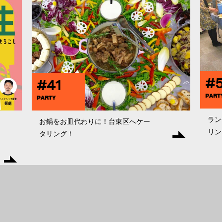
#
#41
PART
PARTY
ラン
お鍋をお皿代わりに！台東区へケー
リング
タリング！