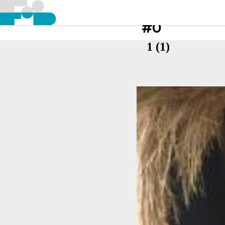
#0
1 (1)