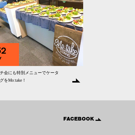
52
Y
チ会にも特別メニューでケータ
をMo:take！
FACEBOOK