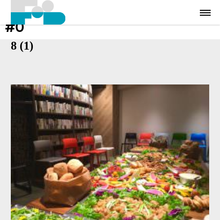
#0
8 (1)