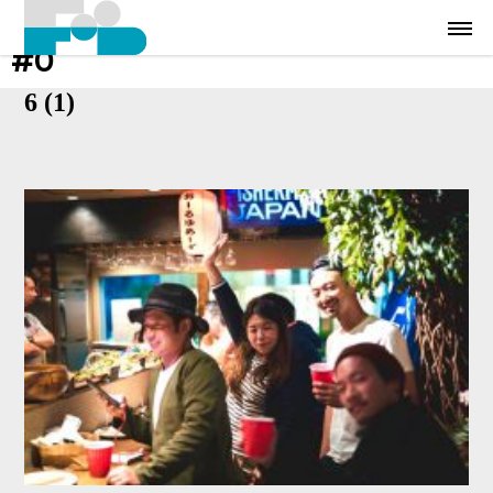
#0
6 (1)