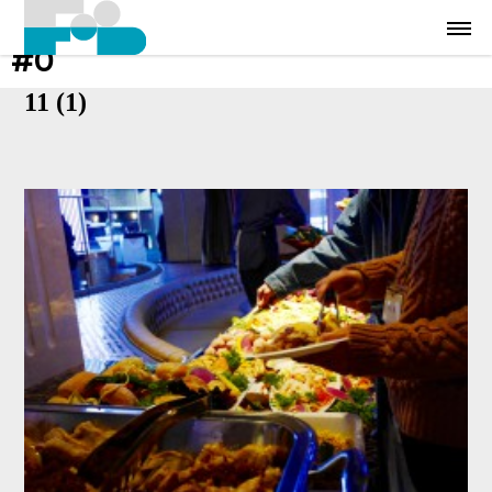
#0
11 (1)