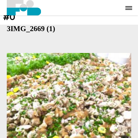
#0
3IMG_2669 (1)