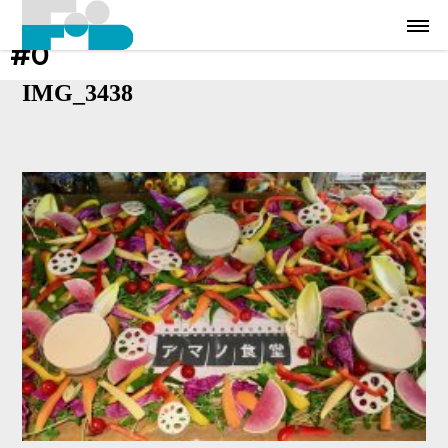
#0
IMG_3438