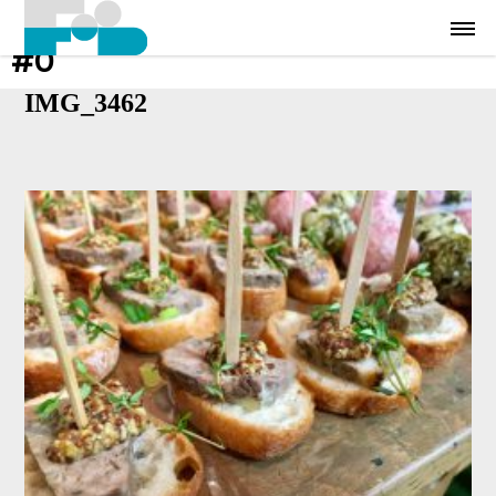
#0
IMG_3462