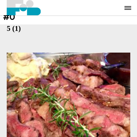
#0
5 (1)