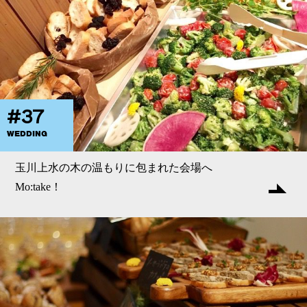
#37
WEDDING
玉川上水の木の温もりに包まれた会場へ
Mo:take！