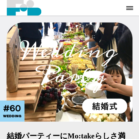
#60
WEDDING
結婚パーティーにMo:takeらしさ満