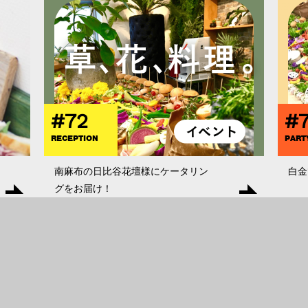
#72
#
RECEPTION
PART
南麻布の日比谷花壇様にケータリン
白金
グをお届け！