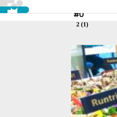
#0
2 (1)