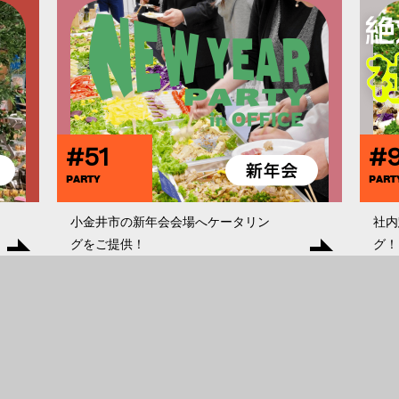
#51
#
PARTY
PART
小金井市の新年会会場へケータリン
社内
グをご提供！
グ！