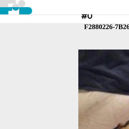
#0
F2880226-7B2