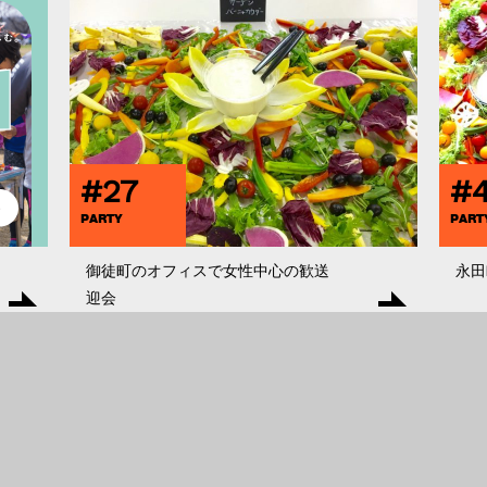
#27
#
PARTY
PART
御徒町のオフィスで女性中心の歓送
永田
迎会