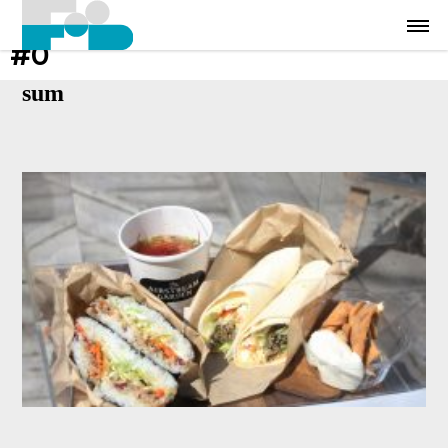
#0
sum