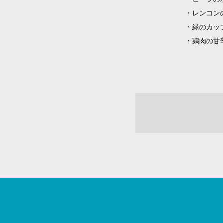
・レンコン
・緑のカッ
・鶏肉の甘