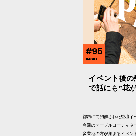
#95
BASIC
イベント後の
で話にも”花が
都内にて開催された登壇イ
今回のテーブルコーディネ
多業種の方が集まるイベン