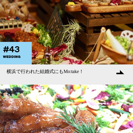
#43
WEDDING
横浜で行われた結婚式にもMo:take！