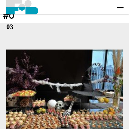
#0
03