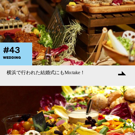
#43
WEDDING
横浜で行われた結婚式にもMo:take！