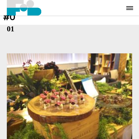
#0
01