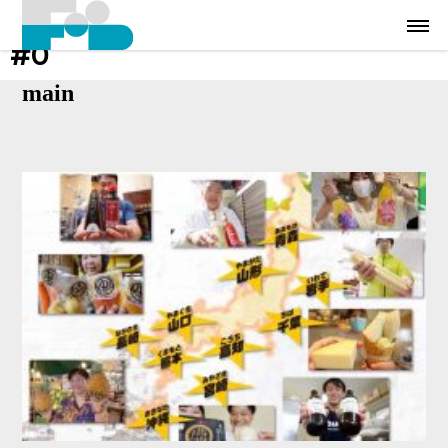
#0
main