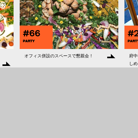
#66
#
PARTY
PART
オフィス併設のスペースで懇親会！
府中
しめ