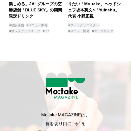
楽しめる。JALグループの空
りたい「Mo:take」ヘッドシ
港店舗「BLUE SKY」の期間
ェフ坂本英文×「Yuinchu」
限定ドリンク
代表 小野正視
#物販店舗
#メニュー開発
#フードクリエイター
#ポップアップストア
#PR
#メニュー開発
#ケータリング
Mo:take MAGAZINEは、
食を切り口に “今” を