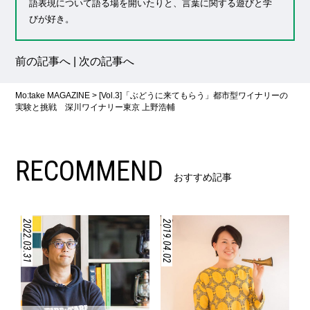
語表現について語る場を開いたりと、言葉に関する遊びと学
びが好き。
前の記事へ
|
次の記事へ
Mo:take MAGAZINE
>
[Vol.3]「ぶどうに来てもらう」都市型ワイナリーの
実験と挑戦 深川ワイナリー東京 上野浩輔
RECOMMEND
おすすめ記事
2022.03.31
2019.04.02