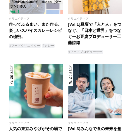
「DAHON CURRY」 dahon（ダー
ホン）さん
1
VOL.
クリエイティブ
クリエイティブ
作ってふるまい、また作る。
[Vol.1]豆腐で「人と人」をつ
楽しいスパイスカレーレシピ
なぐ、「日本と世界」をつな
の秘密。
ぐーお豆腐プロデューサー工
藤詩織
#フードクリエイター
#カレー
#フードプロデューサー
2023.03.17
2019.12.10
クリエイティブ
クリエイティブ
人気の東京みやげがその場で
[Vol.3]みんなで食の未来を創