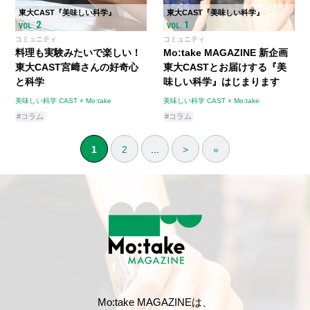
東大CAST『美味しい科学』
東大CAST『美味しい科学』
2
1
VOL.
VOL.
コミュニティ
コミュニティ
料理も実験みたいで楽しい！
Mo:take MAGAZINE 新企画
東大CAST宮﨑さんの好奇心
東大CASTとお届けする『美
と科学
味しい科学』はじまります
美味しい科学 CAST × Mo:take
美味しい科学 CAST × Mo:take
#コラム
#コラム
1
2
...
>
»
Mo:take MAGAZINEは、