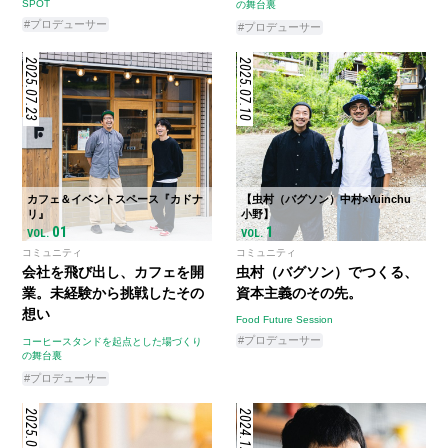
SPOT
の舞台裏
#プロデューサー
#プロデューサー
2025.07.23
2025.07.10
カフェ＆イベントスペース『カドナ
【虫村（バグソン）中村×Yuinchu
リ』
小野】
01
1
VOL.
VOL.
コミュニティ
コミュニティ
会社を飛び出し、カフェを開
虫村（バグソン）でつくる、
業。未経験から挑戦したその
資本主義のその先。
想い
Food Future Session
#プロデューサー
コーヒースタンドを起点とした場づくり
の舞台裏
#プロデューサー
2025.01.22
2024.12.13