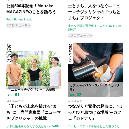
コミュニティ
コミュニティ
公開500本記念！Mo:take
土とまち、人をつなぐ—ニュ
MAGAZINEのことを語ろう
ーマチヅクリシャの『つちと
まち』プロジェクト
Food Future Session
#プロデューサー
小さな循環を可視化する人たち by FARM
SPOT
#プロデューサー
2025.10.10
2025.07.23
カフェ＆イベントスペース『カドナ
「ニューマチヅクリシャ」の挑戦
リ』
01
02
VOL.
VOL.
コミュニティ
コミュニティ
「子どもが未来を描ける“ま
つながりと変化の起点に。“ほ
ち”に」専門家集団「ニューマ
っとひと息つける場所”─カフ
チヅクリシャ」の挑戦
ェ『カドナリ』
小さな循環を可視化する人たち by FARM
コーヒースタンドを起点とした場づくり