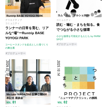
ヨム・カム・マルシェ2026
Runtrip BASE YOYOGI PARK
クリエイティブ
コミュニティ
コミュニティ
読む・噛む・まちを知る。食
ランナーの日常を育む、リア
でつながる小さな循環
ルな“場”ーRuntrip BASE
小さな循環を可視化する人たち by FARM
YOYOGI PARK
SPOT
#プロデューサー
コーヒースタンドを起点とした場づくり
の舞台裏
#プロデューサー
2026.02.18
2025.10.14
Mo:take MAGAZINE 記事公開500
本記念 座談会
「ニューマチヅクリシャ」の挑戦
01
02
VOL.
VOL.