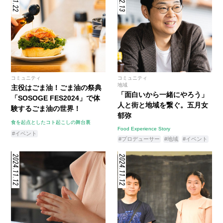
コミュニティ
コミュニティ
地域
主役はごま油！ごま油の祭典
「面白いから一緒にやろう」
「SOSOGE FES2024」で体
人と街と地域を繋ぐ。五月女
験するごま油の世界！
郁弥
食を起点としたコト起こしの舞台裏
Food Experience Story
#イベント
#プロデューサー
#地域
#イベント
2024.11.12
2024.11.12