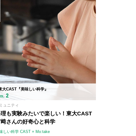
2
東大CAST『美味しい科学』
2
VOL.
ミュニティ
料理も実験みたいで楽しい！東大CAST
宮﨑さんの好奇心と科学
味しい科学 CAST × Mo:take