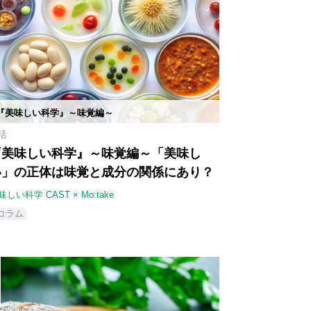
『美味しい科学』～味覚編～
活
『美味しい科学』～味覚編～「美味し
い」の正体は味覚と成分の関係にあり？
味しい科学 CAST × Mo:take
コラム
4