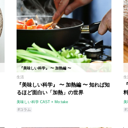
『美味しい科学』 〜 加熱編 〜
生活
生
ら
『美味しい科学』 〜 加熱編 〜 知れば知
『
るほど面白い「加熱」の世界
美味しい科学 CAST × Mo:take
美
#コラム
#