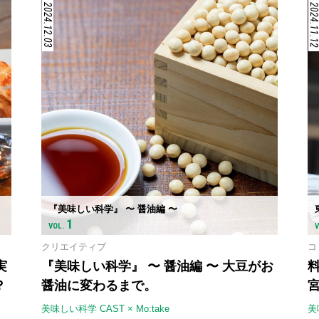
2024.12.03
2024.11.1
『美味しい科学』 〜 醤油編 〜
1
VOL.
クリエイティブ
コ
実
『美味しい科学』 〜 醤油編 〜 大豆がお
？
醤油に変わるまで。
美味しい科学 CAST × Mo:take
美