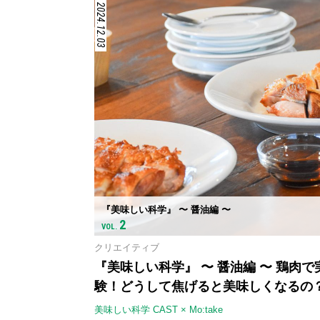
2024.12.03
『美味しい科学』 〜 醤油編 〜
2
VOL.
クリエイティブ
『美味しい科学』 〜 醤油編 〜 鶏肉で
験！どうして焦げると美味しくなるの
美味しい科学 CAST × Mo:take