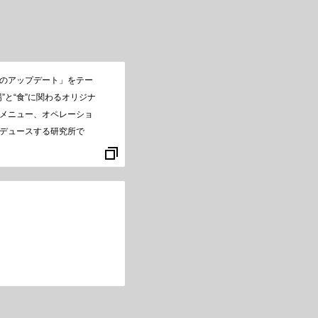
のアップデート」をテー
場”と“食”に関わるオリジナ
メニュー、オペレーショ
デュースする研究所で