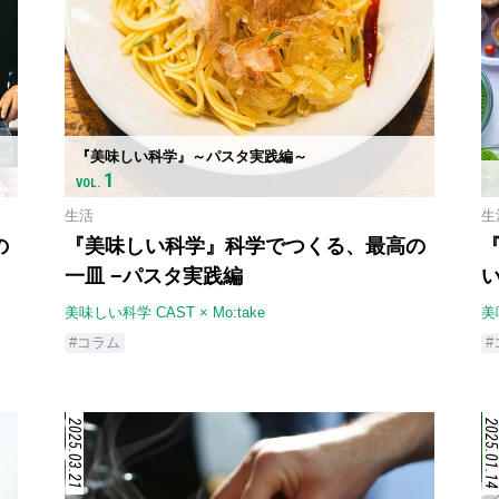
『美味しい科学』～パスタ実践編～
1
VOL.
生活
生
の
『美味しい科学』科学でつくる、最高の
一皿 −パスタ実践編
美味しい科学 CAST × Mo:take
美
#コラム
#
2025.03.21
2025.01.1