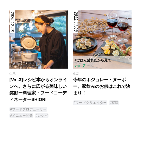
2020.12.08
2022.11.08
#ごはん盛れたから見て
2
VOL.
生活
生活
[Vol.3]レシピ本からオンライ
今年のボジョレー・ヌーボ
ンへ。さらに広がる美味しい
ー、家飲みのお供はこれで決
笑顔ー料理家・フードコーデ
まり！
ィネーターSHIORI
#フードクリエイター
#家庭
#フードプロデューサー
#メニュー開発
#レシピ