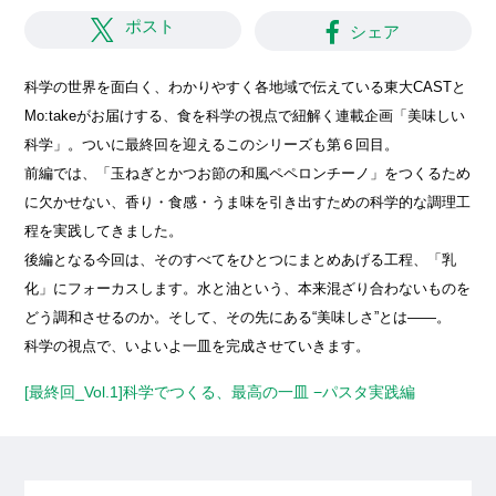
ポスト
シェア
科学の世界を面白く、わかりやすく各地域で伝えている東大CASTと
Mo:takeがお届けする、食を科学の視点で紐解く連載企画「美味しい
科学」。ついに最終回を迎えるこのシリーズも第６回目。
前編では、「玉ねぎとかつお節の和風ペペロンチーノ」をつくるため
に欠かせない、香り・食感・うま味を引き出すための科学的な調理工
程を実践してきました。
後編となる今回は、そのすべてをひとつにまとめあげる工程、「乳
化」にフォーカスします。水と油という、本来混ざり合わないものを
どう調和させるのか。そして、その先にある“美味しさ”とは——。
科学の視点で、いよいよ一皿を完成させていきます。
[最終回_Vol.1]科学でつくる、最高の一皿 −パスタ実践編