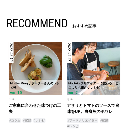
RECOMMEND
おすすめ記事
2022.05.10
2022.06.28
MotherRingサポーターさんのレシ
Mo:takeクリエイターに教わる、ど
ピ帖
こよりも細かいレシピ
10
2
VOL.
VOL.
生活
生活
ご家庭に合わせた味つけの工
アサリとトマトのソースで旨
夫
味をUP。白身魚のポワレ
#コラム
#家庭
#レシピ
#フードクリエイター
#家庭
#レシピ