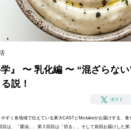
活
学』 〜 乳化編 〜 “混ざらな
きる説！
ポスト
やすく各地域で伝えている東大CASTとMo:takeがお届けする、
１回目は、「醤油」、第２回目は「切る」、そして前回お届けした第