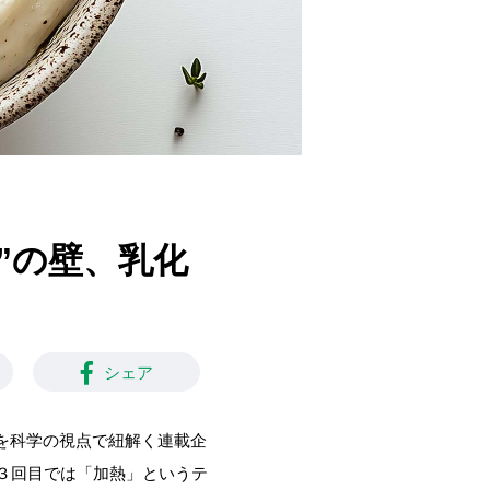
い”の壁、乳化
シェア
食を科学の視点で紐解く連載企
３回目では「加熱」というテ