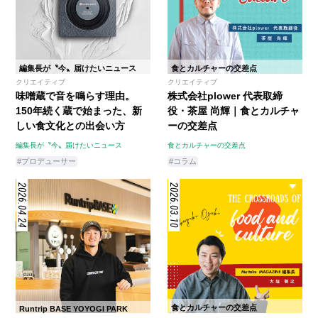
編集長が〝今〟届けたいニュース
食とカルチャーの交差点
クリエイティブ
クリエイティブ
味噌蔵で音を鳴らす理由。
株式会社plower 代表取締
150年続く蔵で始まった、新
役・茶屋 尚輝｜食とカルチャ
しい食文化との出会い方
ーの交差点
編集長が〝今〟届けたいニュース
食とカルチャーの交差点
#プロデューサー
#コラム
2026.04.24
2026.03.10
食とカルチャーの交差点
Runtrip BASE YOYOGI PARK