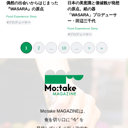
偶然の出会いからはじまった
日本の美意識と価値観が発想
『WASARA』の原点
の原点。紙の器
「WASARA」プロデューサ
Food Experience Story
ー・田辺三千代
#プロデューサー
Food Experience Story
#プロデューサー
1
2
...
10
...
>
»
Mo:take MAGAZINEは、
食を切り口に “今” を