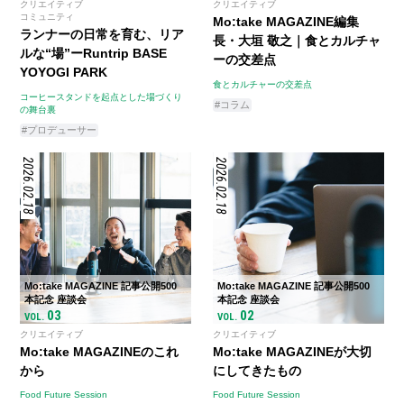
クリエイティブ
クリエイティブ
コミュニティ
Mo:take MAGAZINE編集
ランナーの日常を育む、リア
長・大垣 敬之｜食とカルチャ
ルな“場”ーRuntrip BASE
ーの交差点
YOYOGI PARK
食とカルチャーの交差点
コーヒースタンドを起点とした場づくり
#コラム
の舞台裏
#プロデューサー
2026.02.18
2026.02.18
Mo:take MAGAZINE 記事公開500
Mo:take MAGAZINE 記事公開500
本記念 座談会
本記念 座談会
03
02
VOL.
VOL.
クリエイティブ
クリエイティブ
Mo:take MAGAZINEのこれ
Mo:take MAGAZINEが大切
から
にしてきたもの
Food Future Session
Food Future Session