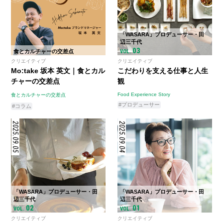
「WASARA」プロデューサー・田
辺三千代
03
食とカルチャーの交差点
VOL.
クリエイティブ
クリエイティブ
Mo:take 坂本 英文｜食とカル
こだわりを支える仕事と人生
チャーの交差点
観
Food Experience Story
食とカルチャーの交差点
#プロデューサー
#コラム
2025.09.05
2025.09.04
「WASARA」プロデューサー・田
「WASARA」プロデューサー・田
辺三千代
辺三千代
02
01
VOL.
VOL.
クリエイティブ
クリエイティブ