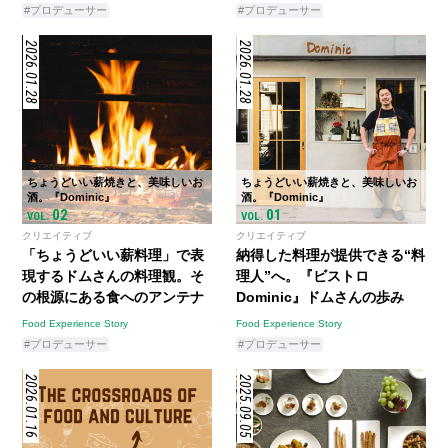
#プロデューサー
#プロデューサー
2026.01.28
2026.01.28
ちょうどいい薪焼きと、美味しいお
ちょうどいい薪焼きと、美味しいお
酒。『Dominic』
酒。『Dominic』
02
01
VOL.
VOL.
クリエイティブ
クリエイティブ
「ちょうどいい薪料理」で表
納得した料理が提供できる“料
現するドムさんの料理観。そ
理人”へ。『ビストロ
の根源にある食へのアンテナ
Dominic』ドムさんの歩み
Food Experience Story
Food Experience Story
#プロデューサー
#プロデューサー
2026.01.16
2025.09.05