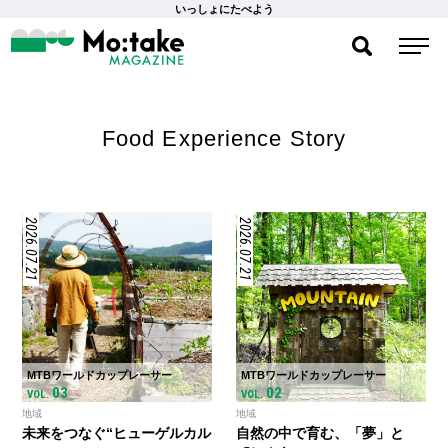
いっしょにたべよう
Food Experience Story
2026.07.21
2026.07.21
MTBワールドカップレーサー
MTBワールドカップレーサー
03
02
VOL.
VOL.
地域
地域
未来をつなぐ“ヒューゲルカル
自然の中で育む、「夢」と