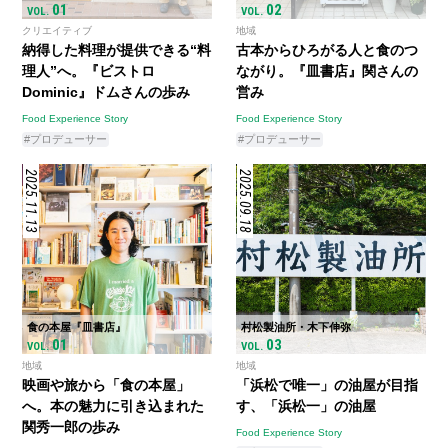
01
02
VOL.
VOL.
クリエイティブ
地域
納得した料理が提供できる“料
古本からひろがる人と食のつ
理人”へ。『ビストロ
ながり。『皿書店』関さんの
Dominic』ドムさんの歩み
営み
Food Experience Story
Food Experience Story
#プロデューサー
#プロデューサー
2025.11.13
2025.09.18
食の本屋『皿書店』
村松製油所・木下伸弥
01
03
VOL.
VOL.
地域
地域
映画や旅から「食の本屋」
「浜松で唯一」の油屋が目指
へ。本の魅力に引き込まれた
す、「浜松一」の油屋
関秀一郎の歩み
Food Experience Story