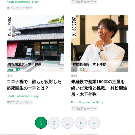
#プロデューサー
Food Experience Story
#プロデューサー
2025.09.18
2025.09.16
村松製油所・木下伸弥
村松製油所・木下伸弥
02
01
VOL.
VOL.
地域
地域
コロナ禍で、誰もが反対した
未経験で創業150年の油屋を
起死回生の一手とは？
継いだ覚悟と挑戦。 村松製油
所・木下伸弥
Food Experience Story
#プロデューサー
Food Experience Story
#プロデューサー
1
2
...
>
»