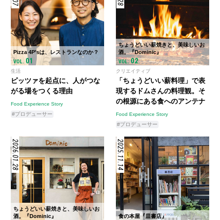
ちょうどいい薪焼きと、美味しいお
Pizza 4P’sは、レストランなのか？
酒。『Dominic』
01
02
VOL.
VOL.
生活
クリエイティブ
ピッツァを起点に、人がつな
「ちょうどいい薪料理」で表
がる場をつくる理由
現するドムさんの料理観。そ
の根源にある食へのアンテナ
Food Experience Story
#プロデューサー
Food Experience Story
#プロデューサー
2026.01.28
2025.11.14
ちょうどいい薪焼きと、美味しいお
酒。『Dominic』
食の本屋『皿書店』