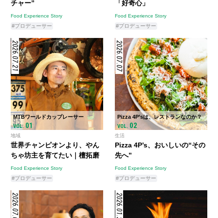
チャー”
「好奇心」
Food Experience Story
Food Experience Story
#プロデューサー
#プロデューサー
2026.07.21
2026.07.07
MTBワールドカップレーサー
Pizza 4P’sは、レストランなのか？
01
02
VOL.
VOL.
地域
生活
世界チャンピオンより、やん
Pizza 4P’s、おいしいの“その
ちゃ坊主を育てたい｜檀拓磨
先へ”
Food Experience Story
Food Experience Story
#プロデューサー
#プロデューサー
2026.07.07
2026.01.28