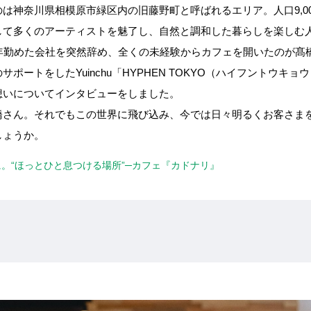
は神奈川県相模原市緑区内の旧藤野町と呼ばれるエリア。人口9,0
して多くのアーティストを魅了し、自然と調和した暮らしを楽しむ
0年勤めた会社を突然辞め、全くの未経験からカフェを開いたのが髙
ポートをしたYuinchu「HYPHEN TOKYO（ハイフントウキ
想いについてインタビューをしました。
橋さん。それでもこの世界に飛び込み、今では日々明るくお客さま
しょうか。
起点に。“ほっとひと息つける場所”─カフェ『カドナリ』