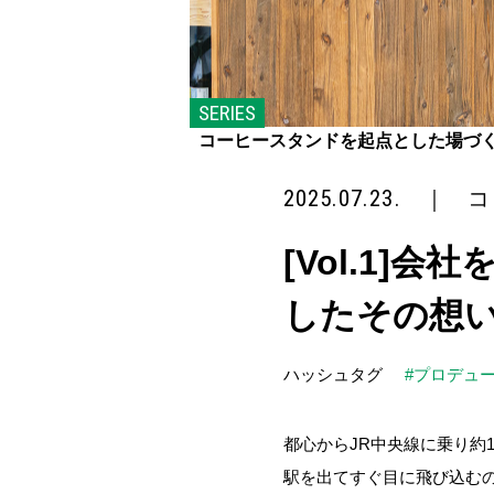
SERIES
コーヒースタンドを起点とした場づ
2025.07.23.
｜
コ
[Vol.1
したその想
ハッシュタグ
#プロデュ
都心からJR中央線に乗り約
駅を出てすぐ目に飛び込む