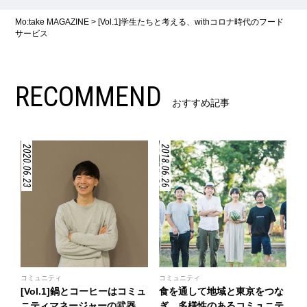
Mo:take MAGAZINE
>
[Vol.1]学生たちと考える、withコロナ時代のフード
サービス
RECOMMEND
おすすめ記事
2020.06.23
2018.06.26
コミュニティ
コミュニティ
[Vol.1]鍋とコーヒーはコミュ
食を通して地域と東京をつな
ニティマネージャーの武器
ぎ、多様性のあるコミュニテ