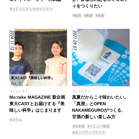
ィをつくりたい
#コミュニティマネージャー
#獣害
#農業
#漁業
2024.11.12
2021.09.07
東大CAST『美味しい科学』
1
VOL.
コミュニティ
コミュニティ
Mo:take MAGAZINE 新企画
真夏だからこそ味わいたい。
東大CASTとお届けする『美
「真澄」とOPEN
味しい科学』はじまります
NAKAMEGUROがつくる、
甘酒の新しい楽しみ方
#コラム
#日本酒
#メニュー開発
#ポップアップストア