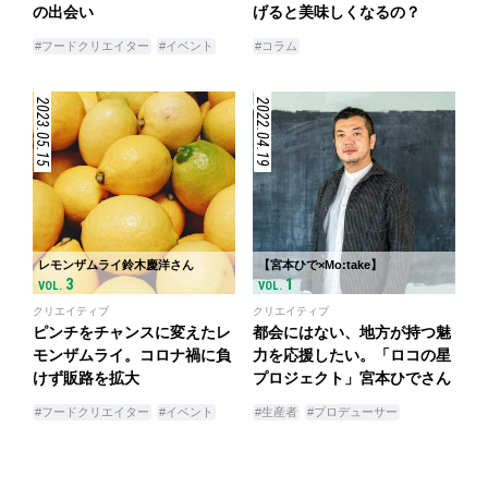
の出会い
げると美味しくなるの？
#フードクリエイター
#イベント
#コラム
2023.05.15
2022.04.19
レモンザムライ鈴木慶洋さん
【宮本ひで×Mo:take】
3
1
VOL.
VOL.
クリエイティブ
クリエイティブ
ピンチをチャンスに変えたレ
都会にはない、地方が持つ魅
モンザムライ。コロナ禍に負
力を応援したい。「ロコの星
けず販路を拡大
プロジェクト」宮本ひでさん
#フードクリエイター
#イベント
#生産者
#プロデューサー