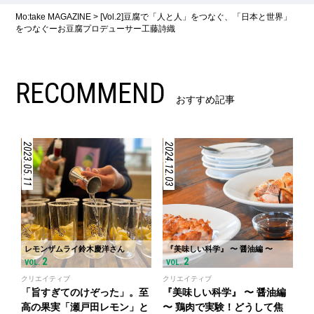
Mo:take MAGAZINE
>
[Vol.2]豆腐で「人と人」をつなぐ、「日本と世界」
をつなぐーお豆腐プロデューサー工藤詩織
RECOMMEND
おすすめ記事
2023.05.11
2024.12.03
レモンザムライ鈴木慶洋さん
『美味しい科学』 〜 醤油編 〜
2
2
VOL.
VOL.
クリエイティブ
クリエイティブ
「旨すぎてのけぞった」。至
『美味しい科学』 〜 醤油編
高の果実「瀬戸田レモン」と
〜 鶏肉で実験！どうして焦