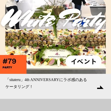
#79
PARTY
「sitateru」4th ANNIVERSARYにラボ感のある
ケータリング！