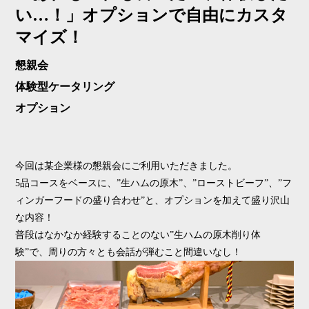
い…！」オプションで自由にカスタ
マイズ！
懇親会
体験型ケータリング
オプション
今回は某企業様の懇親会にご利用いただきました。
5品コースをベースに、”生ハムの原木”、”ローストビーフ”、”フ
ィンガーフードの盛り合わせ”と、オプションを加えて盛り沢山
な内容！
普段はなかなか経験することのない”生ハムの原木削り体
験”で、周りの方々とも会話が弾むこと間違いなし！