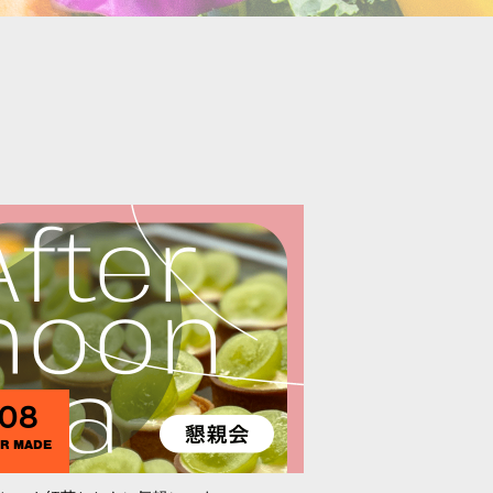
08
R MADE