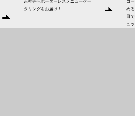
吉祥寺へボーダーレスメニューケー
コー
タリングをお届け！
める
目で
ュッ