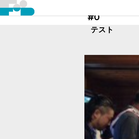
#0
テスト