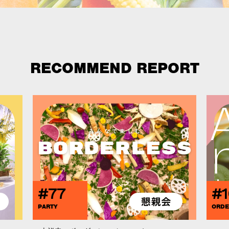
RECOMMEND REPORT
#77
#1
PARTY
ORDE