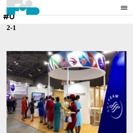
#0
2-1