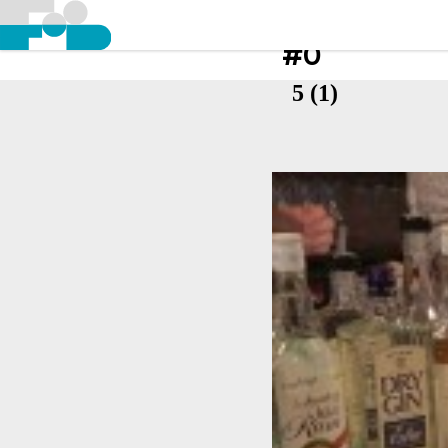
#0
5 (1)