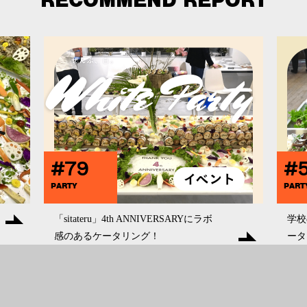
RECOMMEND REPORT
#79
#
PARTY
PART
「sitateru」4th ANNIVERSARYにラボ
学校
感のあるケータリング！
ータ