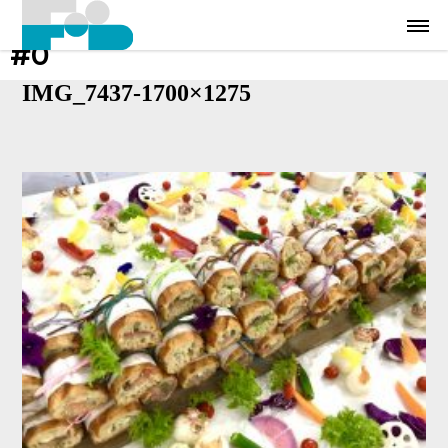
#0
IMG_7437-1700×1275