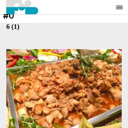
#0
6 (1)