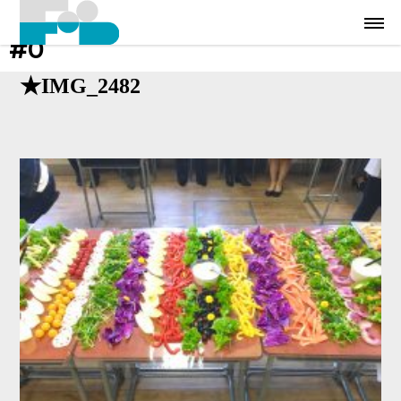
#0
★IMG_2482