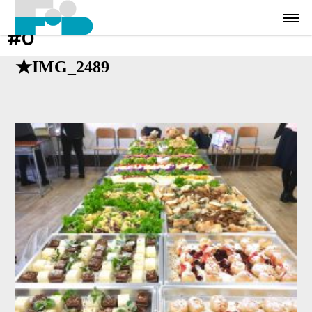
#0
★IMG_2489