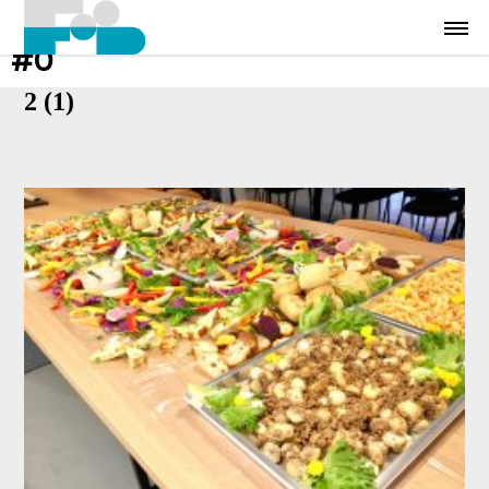
#0
2 (1)