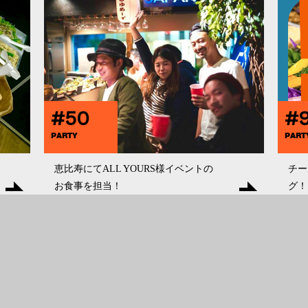
#50
#
PARTY
PART
恵比寿にてALL YOURS様イベントの
チー
お食事を担当！
グ！