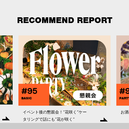
RECOMMEND REPORT
#95
#
BASIC
PART
イベント後の懇親会！”花咲く”ケー
お酒
タリングで話にも”花が咲く”