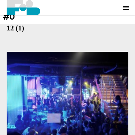
#0
12 (1)